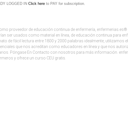
ADY LOGGED IN
Click here
to PAY for subscription.
mo proveedor de educación continua de enfermería, enfermerias.es® e
ían ser usados como material en línea, de educación continua para enf
ato de fácil lectura entre 1800 y 2000 palabras idealmente, utilizamo
enciales que nos acreditan como educadores en línea y que nos autoriz
rios. Póngase En Contacto con nosotros para más información. enfer
rmeros y ofrece un curso CEU gratis.