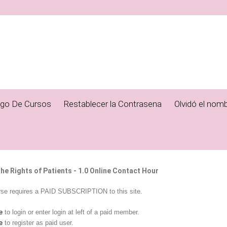
ogo De Cursos
Restablecer la Contrasena
Olvidó el nomb
he Rights of Patients - 1.0 Online Contact Hour
rse requires a PAID SUBSCRIPTION to this site.
e
to login or enter login at left of a paid member.
e
to register as paid user.