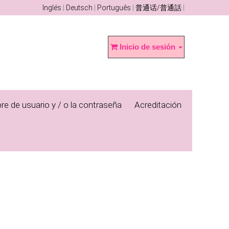
Inglés
Deutsch
Português
普通话/普通話
Inicio de sesión
re de usuario y / o la contraseña
Acreditación