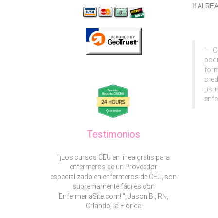
If ALRE
Co
podr
form
cred
usua
enfe
Testimonios
"¡Los cursos CEU en línea gratis para
enfermeros de un Proveedor
especializado en enfermeros de CEU, son
supremamente fáciles con
EnfermeriaSite.com! ", Jason B., RN,
Orlando, la Florida