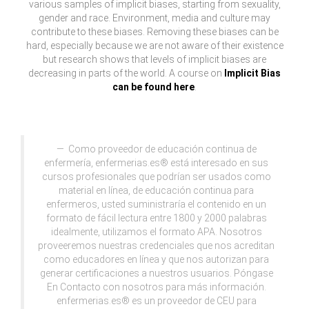
various samples of implicit biases, starting from sexuality,
gender and race. Environment, media and culture may
contribute to these biases. Removing these biases can be
hard, especially because we are not aware of their existence
but research shows that levels of implicit biases are
decreasing in parts of the world. A course on
Implicit Bias
can be found here
.
Como proveedor de educación continua de
enfermería, enfermerias.es® está interesado en sus
cursos profesionales que podrían ser usados como
material en línea, de educación continua para
enfermeros, usted suministraría el contenido en un
formato de fácil lectura entre 1800 y 2000 palabras
idealmente, utilizamos el formato APA. Nosotros
proveeremos nuestras credenciales que nos acreditan
como educadores en línea y que nos autorizan para
generar certificaciones a nuestros usuarios. Póngase
En Contacto con nosotros para más información.
enfermerias.es® es un proveedor de CEU para