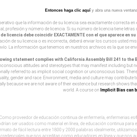
Entonces haga clic aquí
y abra una nueva ventana 
erativo que la información de su licencia sea exactamente correcta en e
tal, profesión y número de licencia. Si su número de licencia tiene letras
de licencia debe coincidir EXACTAMENTE con el que aparece en su l
ción de su licencia o es incorrecta, deberá enviar los cursos usted mi
envío. La información que tenemos en nuestros archivos es la que se env
lowing statement complies with California Assembly Bill 241 to the
nconscious attitudes and stereotypes that may manifest including but not 
onally referred to as implicit social cognition or unconscious bias. Ther
ality, gender and race. Environment, media and culture may contribute 
lly because we are not aware of their existence but research shows that l
world. A course on
Implicit Bias can 
Como proveedor de educación continua de enfermería, enfermerias.es®
drían ser usados como material en línea, de educación continua para e
rmato de fácil lectura entre 1800 y 2000 palabras idealmente, utiliza
credenciales que nos acreditan como educadores en línea y que nos aut