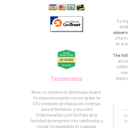
Es imp
esta
número 
informa
en el 
The fol
are u
additi
sexu
Testimonios
especia
Wow, su sistema es demasiado bueno.
Yo estuve buscando cursos gratis de
CEU-Unidades de educación continua
para enfermeros- y encontré
EnfermeriaSite.com! Disfruto de la
po
facilidad de reimprimir mis certificados y
fo
revisar mi expediente en cualquier