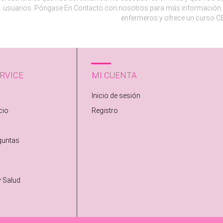
usuarios. Póngase En Contacto con nosotros para más información. 
enfermeros y ofrece un curso CE
RVICE
MI CUENTA
Inicio de sesión
cio
Registro
guntas
y Salud