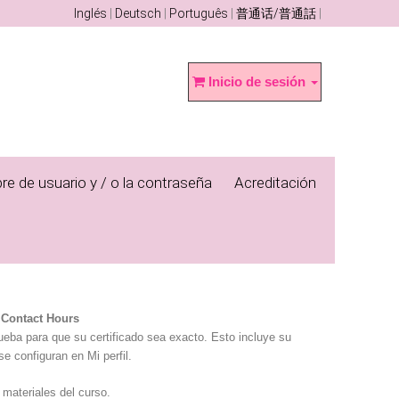
Inglés
Deutsch
Português
普通话/普通話
Inicio de sesión
re de usuario y / o la contraseña
Acreditación
 Contact Hours
rueba para que su certificado sea exacto. Esto incluye su
se configuran en Mi perfil.
 materiales del curso.