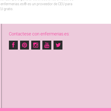
enfermerias.es® es un proveedor de CEU para
U gratis.
Contactese con enfermerias.es: