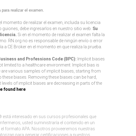
para realizar el examen.
l momento de realizar el examen, incluida su licencia
 o guiones, debe ingresarlos en nuestro sitio web.
Su
icencia.
Si en el momento de realizar el examen falta la
smo. RN.org no es responsable de ningún envío o error
ía a CE Broker en el momento en que realiza la prueba.
 Business and Professions Code (BPC):
Implicit biases
limited to a healthcare environment. Implicit bias is
e are various samples of implicit biases, starting from
to these biases. Removing these biases can be hard,
evels of implicit biases are decreasing in parts of the
be found here
.
 está interesado en sus cursos profesionales que
nfermeros, usted suministraría el contenido en un
mos el formato APA. Nosotros proveeremos nuestras
orizan para generar certificaciones a nuestros