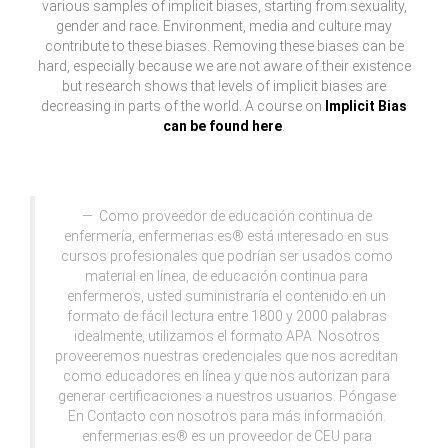
various samples of implicit biases, starting from sexuality,
gender and race. Environment, media and culture may
contribute to these biases. Removing these biases can be
hard, especially because we are not aware of their existence
but research shows that levels of implicit biases are
decreasing in parts of the world. A course on
Implicit Bias
can be found here
.
Como proveedor de educación continua de
enfermería, enfermerias.es® está interesado en sus
cursos profesionales que podrían ser usados como
material en línea, de educación continua para
enfermeros, usted suministraría el contenido en un
formato de fácil lectura entre 1800 y 2000 palabras
idealmente, utilizamos el formato APA. Nosotros
proveeremos nuestras credenciales que nos acreditan
como educadores en línea y que nos autorizan para
generar certificaciones a nuestros usuarios. Póngase
En Contacto con nosotros para más información.
enfermerias.es® es un proveedor de CEU para