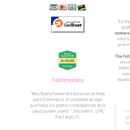
Es imp
esta
número 
informa
en el 
The fol
are u
additi
sexu
Testimonios
especia
“Muy Buena fuente de Educación en línea
para Enfermeros, el contenido es algo
que todos los padres y trabajadores de la
salud pueden usarlo” ", Rachelle U., LPN,
Key Largo, FL
po
fo