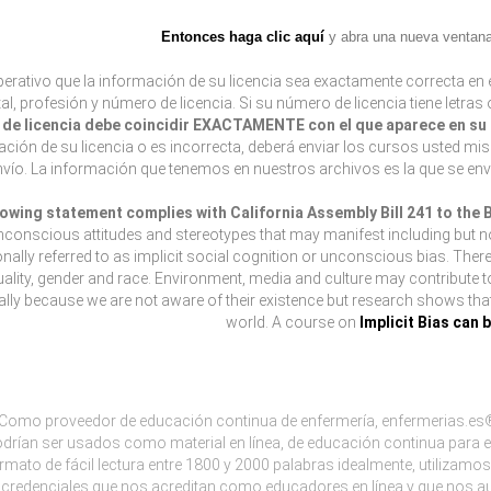
Entonces haga clic aquí
y abra una nueva ventana 
erativo que la información de su licencia sea exactamente correcta en e
tal, profesión y número de licencia. Si su número de licencia tiene letras
de licencia debe coincidir EXACTAMENTE con el que aparece en su l
ción de su licencia o es incorrecta, deberá enviar los cursos usted mi
envío. La información que tenemos en nuestros archivos es la que se env
lowing statement complies with California Assembly Bill 241 to the
nconscious attitudes and stereotypes that may manifest including but not 
onally referred to as implicit social cognition or unconscious bias. Ther
ality, gender and race. Environment, media and culture may contribute 
lly because we are not aware of their existence but research shows that l
world. A course on
Implicit Bias can 
Como proveedor de educación continua de enfermería, enfermerias.es®
drían ser usados como material en línea, de educación continua para e
rmato de fácil lectura entre 1800 y 2000 palabras idealmente, utiliza
credenciales que nos acreditan como educadores en línea y que nos aut