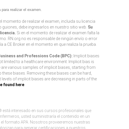
para realizar el examen.
l momento de realizar el examen, incluida su licencia
 o guiones, debe ingresarlos en nuestro sitio web.
Su
icencia.
Si en el momento de realizar el examen falta la
smo. RN.org no es responsable de ningún envío o error
ía a CE Broker en el momento en que realiza la prueba.
 Business and Professions Code (BPC):
Implicit biases
limited to a healthcare environment. Implicit bias is
e are various samples of implicit biases, starting from
to these biases. Removing these biases can be hard,
evels of implicit biases are decreasing in parts of the
be found here
.
 está interesado en sus cursos profesionales que
nfermeros, usted suministraría el contenido en un
mos el formato APA. Nosotros proveeremos nuestras
orizan para generar certificaciones a nuestros