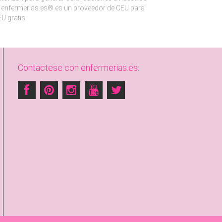
enfermerias.es® es un proveedor de CEU para
U gratis.
Contactese con enfermerias.es: