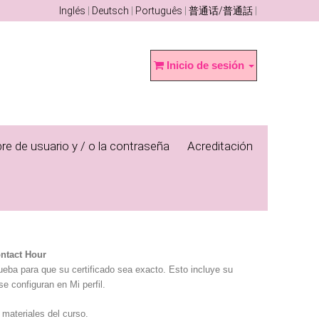
Inglés
Deutsch
Português
普通话/普通話
Inicio de sesión
re de usuario y / o la contraseña
Acreditación
ontact Hour
rueba para que su certificado sea exacto. Esto incluye su
se configuran en Mi perfil.
 materiales del curso.