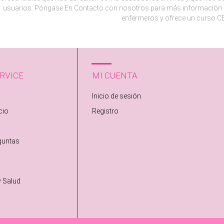
usuarios. Póngase En Contacto con nosotros para más información. 
enfermeros y ofrece un curso CE
RVICE
MI CUENTA
Inicio de sesión
cio
Registro
guntas
y Salud