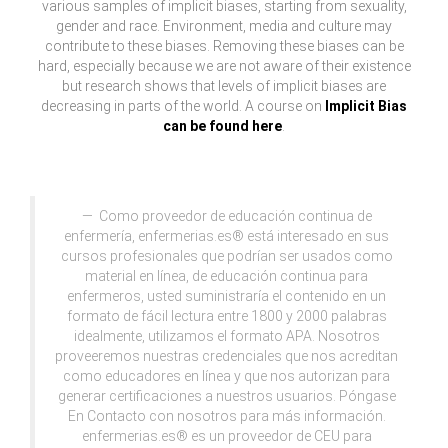
various samples of implicit biases, starting from sexuality,
gender and race. Environment, media and culture may
contribute to these biases. Removing these biases can be
hard, especially because we are not aware of their existence
but research shows that levels of implicit biases are
decreasing in parts of the world. A course on
Implicit Bias
can be found here
.
Como proveedor de educación continua de
enfermería, enfermerias.es® está interesado en sus
cursos profesionales que podrían ser usados como
material en línea, de educación continua para
enfermeros, usted suministraría el contenido en un
formato de fácil lectura entre 1800 y 2000 palabras
idealmente, utilizamos el formato APA. Nosotros
proveeremos nuestras credenciales que nos acreditan
como educadores en línea y que nos autorizan para
generar certificaciones a nuestros usuarios. Póngase
En Contacto con nosotros para más información.
enfermerias.es® es un proveedor de CEU para