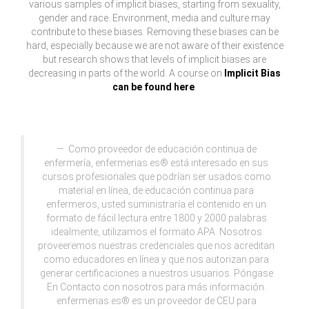
various samples of implicit biases, starting from sexuality,
gender and race. Environment, media and culture may
contribute to these biases. Removing these biases can be
hard, especially because we are not aware of their existence
but research shows that levels of implicit biases are
decreasing in parts of the world. A course on
Implicit Bias
can be found here
.
Como proveedor de educación continua de
enfermería, enfermerias.es® está interesado en sus
cursos profesionales que podrían ser usados como
material en línea, de educación continua para
enfermeros, usted suministraría el contenido en un
formato de fácil lectura entre 1800 y 2000 palabras
idealmente, utilizamos el formato APA. Nosotros
proveeremos nuestras credenciales que nos acreditan
como educadores en línea y que nos autorizan para
generar certificaciones a nuestros usuarios. Póngase
En Contacto con nosotros para más información.
enfermerias.es® es un proveedor de CEU para