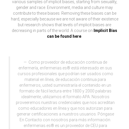
various samples of implicit biases, starting from sexuality,
gender and race. Environment, media and culture may
contribute to these biases. Removing these biases can be
hard, especially because we are not aware of their existence
but research shows that levels of implicit biases are
decreasing in parts of the world. A course on
Implicit Bias
can be found here
.
Como proveedor de educación continua de
enfermería, enfermerias.es® está interesado en sus
cursos profesionales que podrían ser usados como
material en línea, de educación continua para
enfermeros, usted suministraría el contenido en un
formato de fácil lectura entre 1800 y 2000 palabras
idealmente, utilizamos el formato APA. Nosotros
proveeremos nuestras credenciales que nos acreditan
como educadores en línea y que nos autorizan para
generar certificaciones a nuestros usuarios. Póngase
En Contacto con nosotros para más información.
enfermerias.es® es un proveedor de CEU para